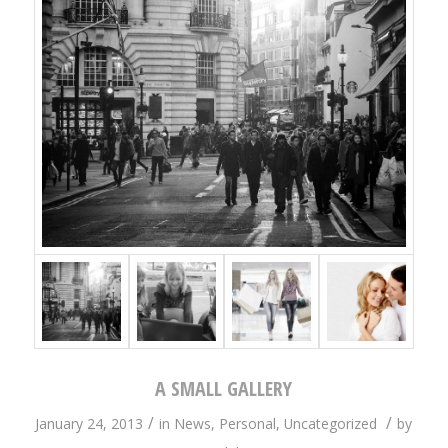
A SMALL GALLERY
/
/
January 24, 2013
in
News
,
Personal
,
Uncategorized
by