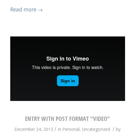
Read more
→
ENTRY WITH POST FORMAT “VIDEO”
/
/
December 24, 2013
in
Personal
,
Uncategorized
by